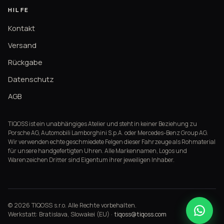
HILFE
Kontakt
Versand
Rückgabe
Datenschutz
AGB
TIQOSS ist ein unabhängiges Atelier und steht in keiner Beziehung zu
Porsche AG, Automobili Lamborghini S.p.A. oder Mercedes-Benz Group AG.
Wir verwenden echte geschmiedete Felgen dieser Fahrzeuge als Rohmaterial
für unsere handgefertigten Uhren. Alle Markennamen, Logos und
Warenzeichen Dritter sind Eigentum ihrer jeweiligen Inhaber.
© 2026 TIQOSS s.r.o. Alle Rechte vorbehalten.
Werkstatt: Bratislava, Slowakei (EU) ·
tiqoss@tiqoss.com