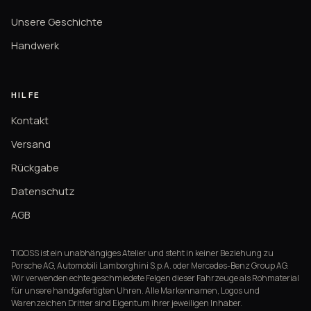
Unsere Geschichte
Handwerk
HILFE
Kontakt
Versand
Rückgabe
Datenschutz
AGB
TIQOSS ist ein unabhängiges Atelier und steht in keiner Beziehung zu
Porsche AG, Automobili Lamborghini S.p.A. oder Mercedes-Benz Group AG.
Wir verwenden echte geschmiedete Felgen dieser Fahrzeuge als Rohmaterial
für unsere handgefertigten Uhren. Alle Markennamen, Logos und
Warenzeichen Dritter sind Eigentum ihrer jeweiligen Inhaber.