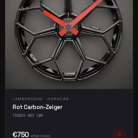
LAMBORGHINI · HURACÁN
Rot Carbon-Zeiger
TIQOSS 005 LBR
€750
ohne mwst.